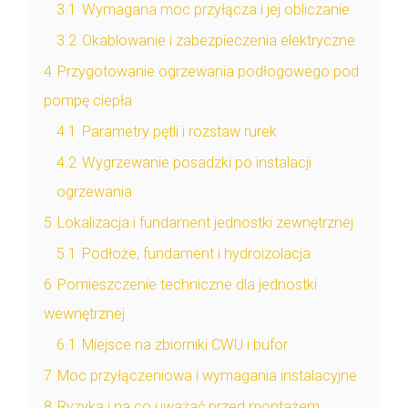
3.1
Wymagana moc przyłącza i jej obliczanie
3.2
Okablowanie i zabezpieczenia elektryczne
4
Przygotowanie ogrzewania podłogowego pod
pompę ciepła
4.1
Parametry pętli i rozstaw rurek
4.2
Wygrzewanie posadzki po instalacji
ogrzewania
5
Lokalizacja i fundament jednostki zewnętrznej
5.1
Podłoże, fundament i hydroizolacja
6
Pomieszczenie techniczne dla jednostki
wewnętrznej
6.1
Miejsce na zbiorniki CWU i bufor
7
Moc przyłączeniowa i wymagania instalacyjne
8
Ryzyka i na co uważać przed montażem