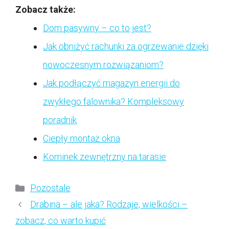
Zobacz także:
Dom pasywny – co to jest?
Jak obniżyć rachunki za ogrzewanie dzięki
nowoczesnym rozwiązaniom?
Jak podłączyć magazyn energii do
zwykłego falownika? Kompleksowy
poradnik
Ciepły montaż okna
Kominek zewnętrzny na tarasie
Kategorie
Pozostale
Drabina – ale jaka? Rodzaje, wielkości –
zobacz, co warto kupić