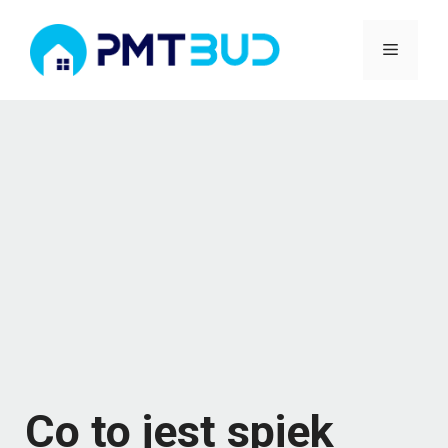
Przejdź
Menu
do
treści
Co to jest spiek