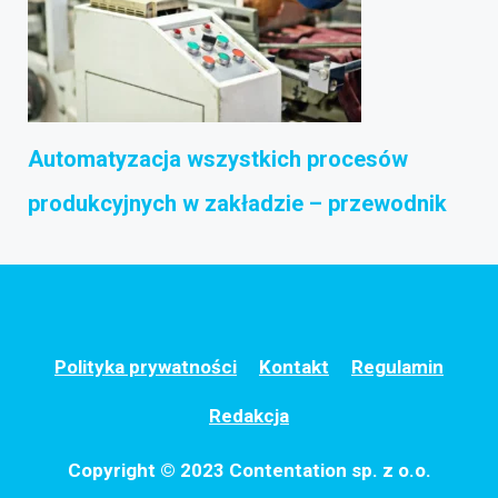
Automatyzacja wszystkich procesów
produkcyjnych w zakładzie – przewodnik
Polityka prywatności
Kontakt
Regulamin
Redakcja
Copyright © 2023 Contentation sp. z o.o.