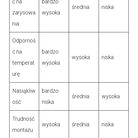
ć na
bardzo
średnia
niska
zarysowa
wysoka
nia
Odpornoś
ć na
bardzo
wysoka
niska
temperat
wysoka
urę
Nasiąkliw
bardzo
średnia
wysoka
ość
niska
Trudność
wysoka
średnia
niska
montażu