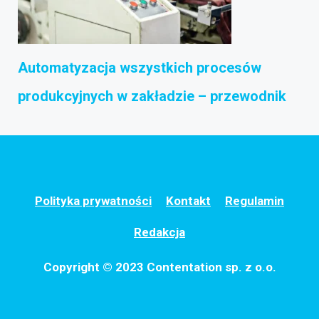
Automatyzacja wszystkich procesów
produkcyjnych w zakładzie – przewodnik
Polityka prywatności
Kontakt
Regulamin
Redakcja
Copyright © 2023 Contentation sp. z o.o.