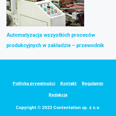
Automatyzacja wszystkich procesów
produkcyjnych w zakładzie – przewodnik
Polityka prywatności
Kontakt
Regulamin
Redakcja
Copyright © 2023 Contentation sp. z o.o.