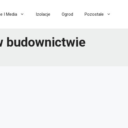
je I Media
Izolacje
Ogrod
Pozostale
w budownictwie