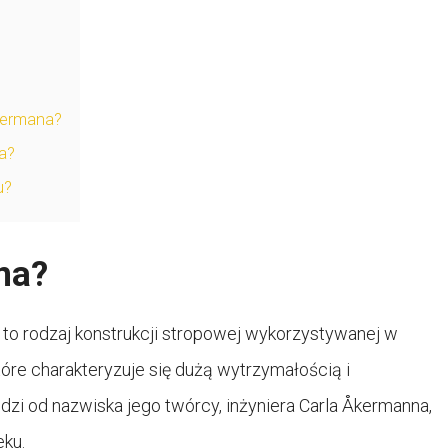
Akermana?
na?
u?
na?
 to rodzaj konstrukcji stropowej wykorzystywanej w
tóre charakteryzuje się dużą wytrzymałością i
zi od nazwiska jego twórcy, inżyniera Carla Åkermanna,
eku.