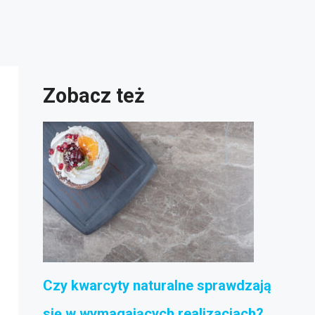
Zobacz też
Czy kwarcyty naturalne sprawdzają
się w wymagających realizacjach?