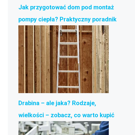
Jak przygotować dom pod montaż
pompy ciepła? Praktyczny poradnik
Drabina – ale jaka? Rodzaje,
wielkości – zobacz, co warto kupić