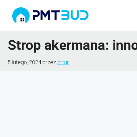
Przejdź
do
treści
Strop akermana: inn
5 lutego, 2024
przez
Artur