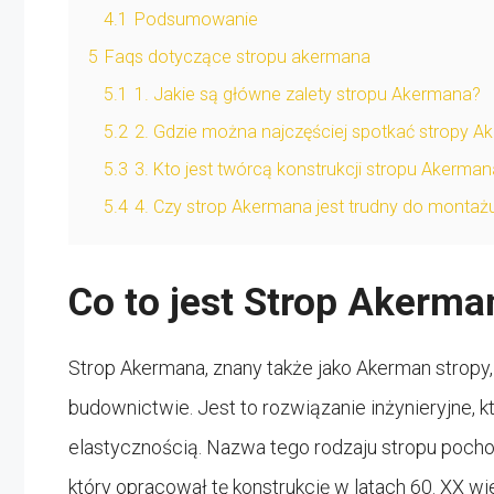
4.1
Podsumowanie
5
Faqs dotyczące stropu akermana
5.1
1. Jakie są główne zalety stropu Akermana?
5.2
2. Gdzie można najczęściej spotkać stropy 
5.3
3. Kto jest twórcą konstrukcji stropu Akerma
5.4
4. Czy strop Akermana jest trudny do montaż
Co to jest Strop Akerma
Strop Akermana, znany także jako Akerman stropy,
budownictwie. Jest to rozwiązanie inżynieryjne, k
elastycznością. Nazwa tego rodzaju stropu pochod
który opracował tę konstrukcję w latach 60. XX wi