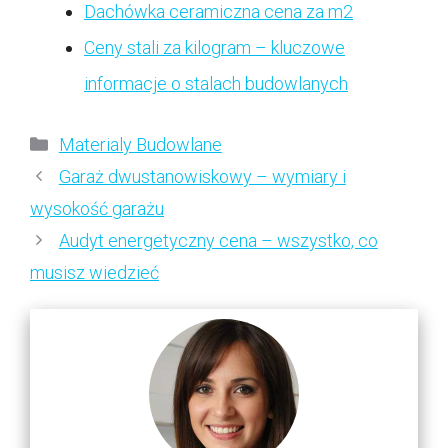
Dachówka ceramiczna cena za m2
Ceny stali za kilogram – kluczowe
informacje o stalach budowlanych
Kategorie
Materialy Budowlane
Garaż dwustanowiskowy – wymiary i
wysokość garażu
Audyt energetyczny cena – wszystko, co
musisz wiedzieć